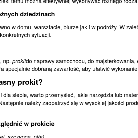
Dzięki temu można efektywniej wykonywać różnego rodzaj
óżnych dziedzinach
wno w domu, warsztacie, biurze jak i w podróży. W zale
onkretnych sytuacji.
w, np.
do naprawy samochodu, do majsterkowania, do
prokit
era specjalnie dobraną zawartość, aby ułatwić wykonani
asny prokit?
dla siebie, warto przemyśleć, jakie narzędzia lub materi
Następnie należy zaopatrzyć się w wysokiej jakości prod
ględnić w prokicie
ęt, szczypce, piła)