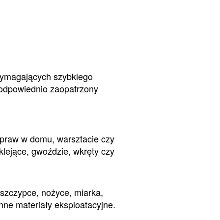
wymagających szybkiego
 odpowiednio zaopatrzony
apraw w domu, warsztacie czy
klejące, gwoździe, wkręty czy
szczypce, nożyce, miarka,
nne materiały eksploatacyjne.