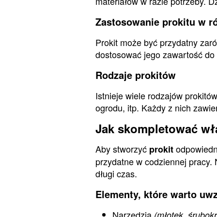
materiałów w razie potrzeby. 
Zastosowanie prokitu w r
Prokit może być przydatny zaró
dostosować jego zawartość do k
Rodzaje prokitów
Istnieje wiele rodzajów prokitó
ogrodu, itp. Każdy z nich zawi
Jak skompletować wł
Aby stworzyć
odpowiedni 
prokit
przydatne w codziennej pracy. 
długi czas.
Elementy, które warto uwz
Narzędzia
(młotek, śrubokr