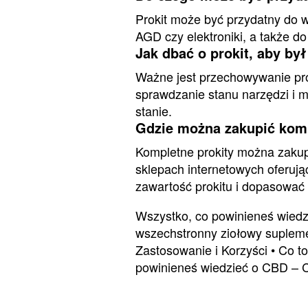
Prokit może być przydatny do 
AGD czy elektroniki, a także d
Jak dbać o prokit, aby by
Ważne jest przechowywanie prok
sprawdzanie stanu narzędzi i 
stanie.
Gdzie można zakupić komp
Kompletne prokity można zakup
sklepach internetowych oferuj
zawartość prokitu i dopasować
Wszystko, co powinieneś wiedzi
wszechstronny ziołowy suplem
Zastosowanie i Korzyści
•
Co t
powinieneś wiedzieć o CBD – 