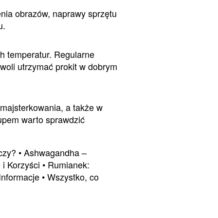
nia obrazów, naprawy sprzętu
u.
ch temperatur. Regularne
woli utrzymać prokit w dobrym
majsterkowania, a także w
kupem warto sprawdzić
czy?
•
Ashwagandha –
i Korzyści
•
Rumianek:
Informacje
•
Wszystko, co