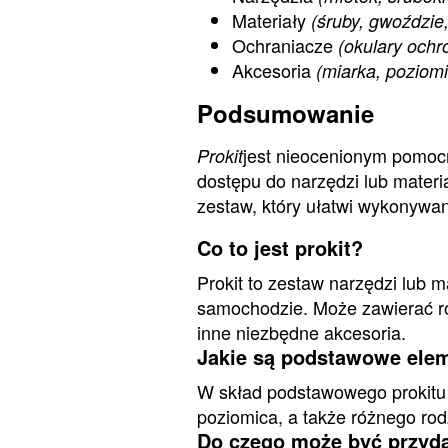
Materiały
(śruby, gwoździe,
Ochraniacze
(okulary ochr
Akcesoria
(miarka, poziomi
Podsumowanie
jest nieocenionym pomoc
Prokit
dostępu do narzędzi lub mater
zestaw, który ułatwi wykonywan
Co to jest prokit?
Prokit to zestaw narzędzi lub 
samochodzie. Może zawierać róż
inne niezbędne akcesoria.
Jakie są podstawowe eleme
W skład podstawowego prokitu 
poziomica, a także różnego rod
Do czego może być przyd