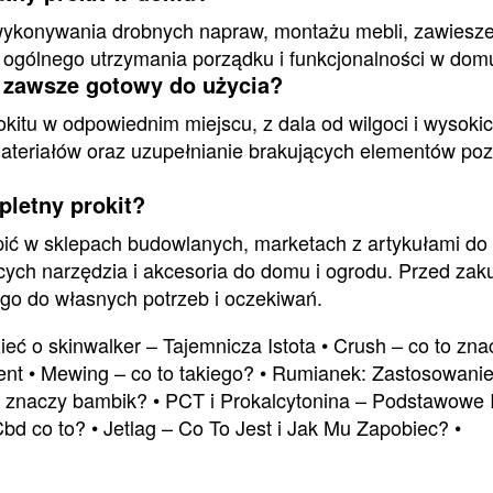
wykonywania drobnych napraw, montażu mebli, zawiesze
o ogólnego utrzymania porządku i funkcjonalności w dom
ł zawsze gotowy do użycia?
itu w odpowiednim miejscu, z dala od wilgoci i wysoki
materiałów oraz uzupełnianie brakujących elementów poz
letny prokit?
ić w sklepach budowlanych, marketach z artykułami do 
ących narzędzia i akcesoria do domu i ogrodu. Przed za
 go do własnych potrzeb i oczekiwań.
eć o skinwalker – Tajemnicza Istota
•
Crush – co to zna
ent
•
Mewing – co to takiego?
•
Rumianek: Zastosowanie 
o znaczy bambik?
•
PCT i Prokalcytonina – Podstawowe 
Cbd co to?
•
Jetlag – Co To Jest i Jak Mu Zapobiec?
•