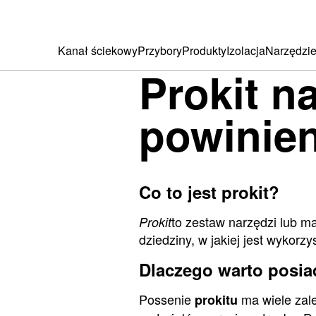
Kanał ściekowy
Przybory
Produkty
Izolacja
Narzędzi
Prokit n
powinien
Co to jest prokit?
to zestaw narzędzi lub ma
Prokit
dziedziny, w jakiej jest wykor
Dlaczego warto posia
Possenie
ma wiele zale
prokitu