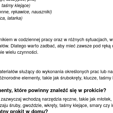
 taśmy klejące)
onne, rękawice, nauszniki)
ca, latarka)
nikiem w codziennej pracy oraz w różnych sytuacjach, 
iałów. Dlatego warto zadbać, aby mieć zawsze pod ręką
ie wielu czynności.
materiałów służący do wykonania określonych prac lub n
norodne elementy, takie jak śrubokręty, klucze, taśmy 
nty, które powinny znaleźć się w prokicie?
zazwyczaj wchodzą narzędzia ręczne, takie jak młotek, 
zaju śruby, gwoździe, wkręty, taśmy klejące, smary czy i
atny prokit w domu?