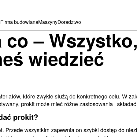
e
Firma budowlana
Maszyny
Doradztwo
a co – Wszystko
eś wiedzieć
teriałów, które zwykle służą do konkretnego celu. W zal
zystywany, prokit może mieć różne zastosowania i składać
dać prokit?
t. Przede wszystkim zapewnia on szybki dostęp do niez