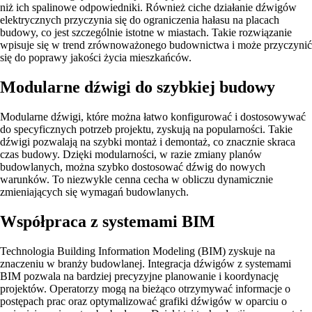
niż ich spalinowe odpowiedniki. Również ciche działanie dźwigów
elektrycznych przyczynia się do ograniczenia hałasu na placach
budowy, co jest szczególnie istotne w miastach. Takie rozwiązanie
wpisuje się w trend zrównoważonego budownictwa i może przyczynić
się do poprawy jakości życia mieszkańców.
Modularne dźwigi do szybkiej budowy
Modularne dźwigi, które można łatwo konfigurować i dostosowywać
do specyficznych potrzeb projektu, zyskują na popularności. Takie
dźwigi pozwalają na szybki montaż i demontaż, co znacznie skraca
czas budowy. Dzięki modularności, w razie zmiany planów
budowlanych, można szybko dostosować dźwig do nowych
warunków. To niezwykle cenna cecha w obliczu dynamicznie
zmieniających się wymagań budowlanych.
Współpraca z systemami BIM
Technologia Building Information Modeling (BIM) zyskuje na
znaczeniu w branży budowlanej. Integracja dźwigów z systemami
BIM pozwala na bardziej precyzyjne planowanie i koordynację
projektów. Operatorzy mogą na bieżąco otrzymywać informacje o
postępach prac oraz optymalizować grafiki dźwigów w oparciu o