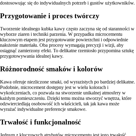
dostosowując się do indywidualnych potrzeb i gustów użytkowników.
Przygotowanie i proces twórczy
Tworzenie idealnego kubka kawy często zaczyna się od staranności w
wyborze ziaren i techniki parzenia. W przypadku microcementu
kluczowym etapem jest przygotowanie powierzchni i odpowiednie
nałożenie materiału. Oba procesy wymagają precyzji i wizji, aby
osiągnąć zamierzony efekt. To delikatne rzemiosło przypomina sztukę
przygotowywania idealnej kawy.
Różnorodność smaków i kolorów
Kawa oferuje niezliczone smaki, od wyrazistych po bardziej delikatne.
Podobnie, microcement dostępny jest w wielu kolorach i
wykończeniach, co pozwala na stworzenie unikalnej atmosfery w
każdym pomieszczeniu. Dzięki temu można stworzyć wnętrza, które
odzwierciedlają osobowość ich właścicieli, tak jak kawa może
wyrażać indywidualne preferencje smakowe.
Trwałość i funkcjonalność
Jednym z kluczowych atrybutów microcementu jest jego trwałość.