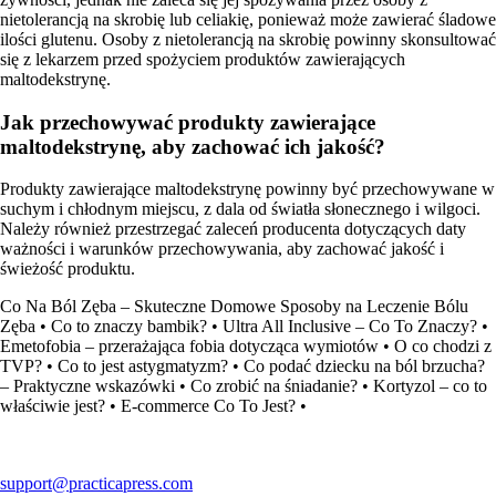
nietolerancją na skrobię lub celiakię, ponieważ może zawierać śladowe
ilości glutenu. Osoby z nietolerancją na skrobię powinny skonsultować
się z lekarzem przed spożyciem produktów zawierających
maltodekstrynę.
Jak przechowywać produkty zawierające
maltodekstrynę, aby zachować ich jakość?
Produkty zawierające maltodekstrynę powinny być przechowywane w
suchym i chłodnym miejscu, z dala od światła słonecznego i wilgoci.
Należy również przestrzegać zaleceń producenta dotyczących daty
ważności i warunków przechowywania, aby zachować jakość i
świeżość produktu.
Co Na Ból Zęba – Skuteczne Domowe Sposoby na Leczenie Bólu
Zęba
•
Co to znaczy bambik?
•
Ultra All Inclusive – Co To Znaczy?
•
Emetofobia – przerażająca fobia dotycząca wymiotów
•
O co chodzi z
TVP?
•
Co to jest astygmatyzm?
•
Co podać dziecku na ból brzucha?
– Praktyczne wskazówki
•
Co zrobić na śniadanie?
•
Kortyzol – co to
właściwie jest?
•
E-commerce Co To Jest?
•
support@practicapress.com