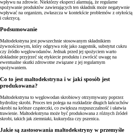
wpływu na zdrowie. Niektórzy eksperci alarmują, że regularne
spożywanie produktów zawierających ten składnik może negatywnie
wpływać na organizm, zwłaszcza w kontekście problemów z otyłością
i cukrzycą.
Podsumowanie
Maltodekstryna jest powszechnie stosowanym składnikiem
żywnościowym, który odgrywa rolę jako zagęstnik, substytut cukru
czy źródło węglowodanów. Jednak przed jej spożyciem warto
dokładnie przyjrzeć się etykiecie produktu i zwrócić uwagę na
ewentualne skutki zdrowotne związane z jej regularnym
spożywaniem.
Co to jest maltodekstryna i w jaki sposób jest
produkowana?
Maltodekstryna to węglowodan skrobiowy otrzymywany poprzez
hydrolizę skrobi. Proces ten polega na rozkładzie długich łańcuchów
skrobi na krótsze cząsteczki, co zwiększa rozpuszczalność i ułatwia
trawienie. Maltodekstryna może być produkowana z różnych źródeł
skrobi, takich jak ziemniaki, kukurydza czy pszenica.
Jakie są zastosowania maltodekstryny w przemyśle