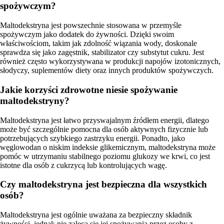
spożywczym?
Maltodekstryna jest powszechnie stosowana w przemyśle
spożywczym jako dodatek do żywności. Dzięki swoim
właściwościom, takim jak zdolność wiązania wody, doskonale
sprawdza się jako zagęstnik, stabilizator czy substytut cukru. Jest
również często wykorzystywana w produkcji napojów izotonicznych,
słodyczy, suplementów diety oraz innych produktów spożywczych.
Jakie korzyści zdrowotne niesie spożywanie
maltodekstryny?
Maltodekstryna jest łatwo przyswajalnym źródłem energii, dlatego
może być szczególnie pomocna dla osób aktywnych fizycznie lub
potrzebujących szybkiego zastrzyku energii. Ponadto, jako
węglowodan o niskim indeksie glikemicznym, maltodekstryna może
pomóc w utrzymaniu stabilnego poziomu glukozy we krwi, co jest
istotne dla osób z cukrzycą lub kontrolujących wagę.
Czy maltodekstryna jest bezpieczna dla wszystkich
osób?
Maltodekstryna jest ogólnie uważana za bezpieczny składnik
żywności, jednak nie zaleca się jej spożywania przez osoby z