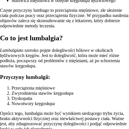
Martwica mięśniowa w obrębie kręgosłupa lędźwiowego
Częste przyczyny lumbago to przeciążenia mięśniowe, złe ułożenie
ciała podczas pracy oraz przeciążenia fizyczne. W przypadku nasilenia
objawów zaleca się skonsultowanie się z lekarzem, który dobierze
odpowiednie metody leczenia.
Co to jest lumbalgia?
Lumbalgia
to szeroko pojęte dolegliwości bólowe w okolicach
lędźwiowych kręgów. Jest to dolegliwość, która może mieć różne
podłoża, począwszy od problemów z mięśniami, aż po schorzenia
stawów kręgosłupa.
Przyczyny lumbalgii:
Przeciążenia mięśniowe
Zwyrodnienia stawów kręgosłupa
Dyskopatia
Nowotwory kręgosłupa
Oprócz tego, lumbalgia może być wynikiem siedzącego trybu życia,
braku aktywności fizycznej oraz niewłaściwej postawy ciała. Ważne
jest, aby zdiagnozować przyczynę dolegliwości i podjąć odpowiednie
kroki w celu ich złagodzenia.