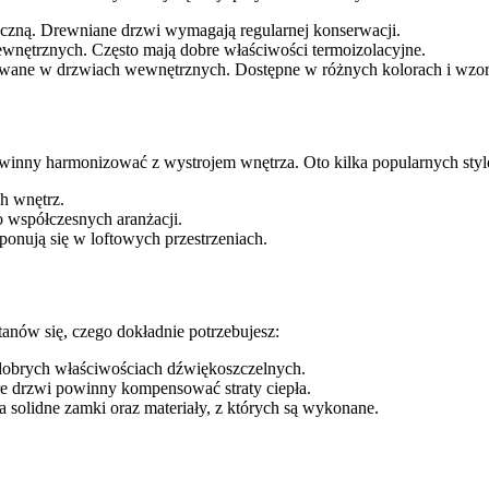
tyczną. Drewniane drzwi wymagają regularnej konserwacji.
wnętrznych. Często mają dobre właściwości termoizolacyjne.
sowane w drzwiach wewnętrznych. Dostępne w różnych kolorach i wzor
owinny harmonizować z wystrojem wnętrza. Oto kilka popularnych sty
ch wnętrz.
o współczesnych aranżacji.
onują się w loftowych przestrzeniach.
anów się, czego dokładnie potrzebujesz:
o dobrych właściwościach dźwiękoszczelnych.
 drzwi powinny kompensować straty ciepła.
solidne zamki oraz materiały, z których są wykonane.