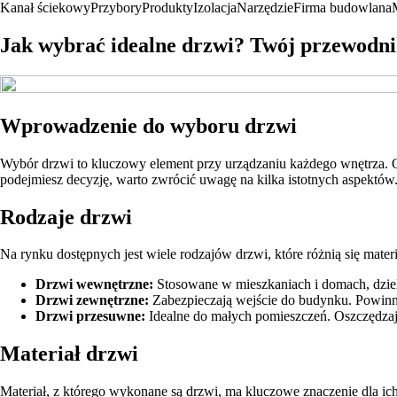
Kanał ściekowy
Przybory
Produkty
Izolacja
Narzędzie
Firma budowlana
Jak wybrać idealne drzwi? Twój przewodni
Wprowadzenie do wyboru drzwi
Wybór drzwi to kluczowy element przy urządzaniu każdego wnętrza. O
podejmiesz decyzję, warto zwrócić uwagę na kilka istotnych aspektów
Rodzaje drzwi
Na rynku dostępnych jest wiele rodzajów drzwi, które różnią się mater
Drzwi wewnętrzne:
Stosowane w mieszkaniach i domach, dziel
Drzwi zewnętrzne:
Zabezpieczają wejście do budynku. Powinny
Drzwi przesuwne:
Idealne do małych pomieszczeń. Oszczędzaj
Materiał drzwi
Materiał, z którego wykonane są drzwi, ma kluczowe znaczenie dla ich t