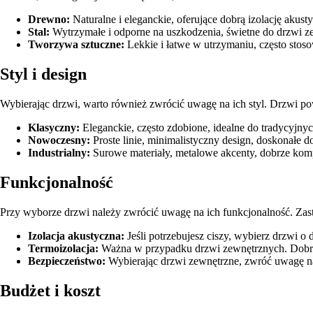
Drewno:
Naturalne i eleganckie, oferujące dobrą izolację akus
Stal:
Wytrzymałe i odporne na uszkodzenia, świetne do drzwi ze
Tworzywa sztuczne:
Lekkie i łatwe w utrzymaniu, często sto
Styl i design
Wybierając drzwi, warto również zwrócić uwagę na ich styl. Drzwi p
Klasyczny:
Eleganckie, często zdobione, idealne do tradycyjny
Nowoczesny:
Proste linie, minimalistyczny design, doskonałe d
Industrialny:
Surowe materiały, metalowe akcenty, dobrze komp
Funkcjonalność
Przy wyborze drzwi należy zwrócić uwagę na ich funkcjonalność. Zast
Izolacja akustyczna:
Jeśli potrzebujesz ciszy, wybierz drzwi 
Termoizolacja:
Ważna w przypadku drzwi zewnętrznych. Dobre
Bezpieczeństwo:
Wybierając drzwi zewnętrzne, zwróć uwagę na 
Budżet i koszt