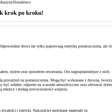
Maszyny
Doradztwo
k krok po kroku!
dpowiednie drzwi nie tylko poprawiają estetykę pomieszczenia, ale 
.
iałem, stylem oraz sposobem otwierania. Oto najpopularniejsze z nich:
ą przestrzeń na pomieszczenia. Mogą być wykonane z drewna, tworzy
 być solidne, odporne na warunki atmosferyczne oraz oferować dobre
ą miejsce i dodają nowoczesności wnętrzu.
rwałości i estetyki. Najczęściej spotykane materiały to: