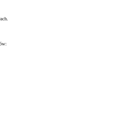
ach.
lów: