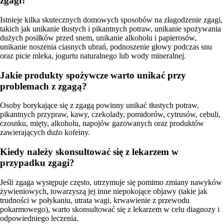
zgagi?
Istnieje kilka skutecznych domowych sposobów na złagodzenie zgagi,
takich jak unikanie tłustych i pikantnych potraw, unikanie spożywania
dużych posiłków przed snem, unikanie alkoholu i papierosów,
unikanie noszenia ciasnych ubrań, podnoszenie głowy podczas snu
oraz picie mleka, jogurtu naturalnego lub wody mineralnej.
Jakie produkty spożywcze warto unikać przy
problemach z zgagą?
Osoby borykające się z zgagą powinny unikać tłustych potraw,
pikantnych przypraw, kawy, czekolady, pomidorów, cytrusów, cebuli,
czosnku, mięty, alkoholu, napojów gazowanych oraz produktów
zawierających dużo kofeiny.
Kiedy należy skonsultować się z lekarzem w
przypadku zgagi?
Jeśli zgaga występuje często, utrzymuje się pomimo zmiany nawyków
żywieniowych, towarzyszą jej inne niepokojące objawy (takie jak
trudności w połykaniu, utrata wagi, krwawienie z przewodu
pokarmowego), warto skonsultować się z lekarzem w celu diagnozy i
odpowiedniego leczenia.