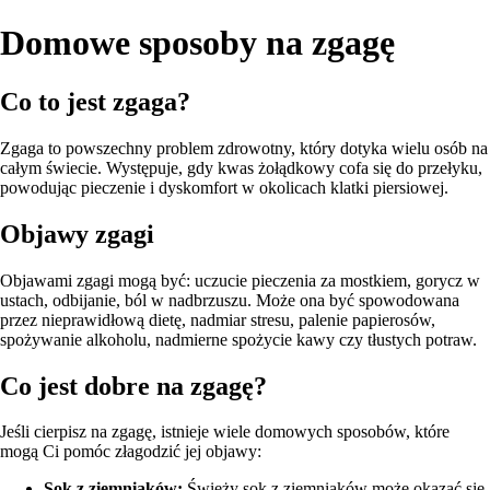
Domowe sposoby na zgagę
Co to jest zgaga?
Zgaga to powszechny problem zdrowotny, który dotyka wielu osób na
całym świecie. Występuje, gdy kwas żołądkowy cofa się do przełyku,
powodując pieczenie i dyskomfort w okolicach klatki piersiowej.
Objawy zgagi
Objawami zgagi mogą być: uczucie pieczenia za mostkiem, gorycz w
ustach, odbijanie, ból w nadbrzuszu. Może ona być spowodowana
przez nieprawidłową dietę, nadmiar stresu, palenie papierosów,
spożywanie alkoholu, nadmierne spożycie kawy czy tłustych potraw.
Co jest dobre na zgagę?
Jeśli cierpisz na zgagę, istnieje wiele domowych sposobów, które
mogą Ci pomóc złagodzić jej objawy:
Sok z ziemniaków:
Świeży sok z ziemniaków może okazać się