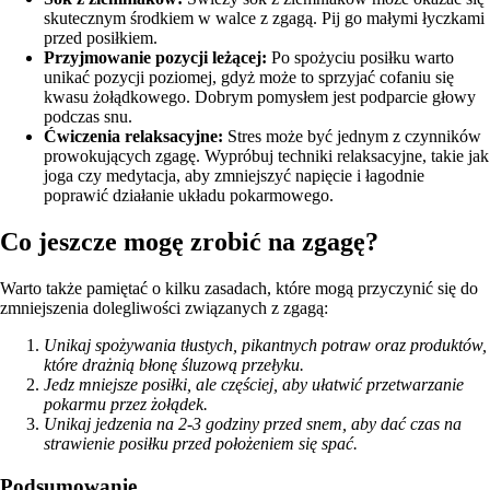
skutecznym środkiem w walce z zgagą. Pij go małymi łyczkami
przed posiłkiem.
Przyjmowanie pozycji leżącej:
Po spożyciu posiłku warto
unikać pozycji poziomej, gdyż może to sprzyjać cofaniu się
kwasu żołądkowego. Dobrym pomysłem jest podparcie głowy
podczas snu.
Ćwiczenia relaksacyjne:
Stres może być jednym z czynników
prowokujących zgagę. Wypróbuj techniki relaksacyjne, takie jak
joga czy medytacja, aby zmniejszyć napięcie i łagodnie
poprawić działanie układu pokarmowego.
Co jeszcze mogę zrobić na zgagę?
Warto także pamiętać o kilku zasadach, które mogą przyczynić się do
zmniejszenia dolegliwości związanych z zgagą:
Unikaj spożywania tłustych, pikantnych potraw oraz produktów,
które drażnią błonę śluzową przełyku.
Jedz mniejsze posiłki, ale częściej, aby ułatwić przetwarzanie
pokarmu przez żołądek.
Unikaj jedzenia na 2-3 godziny przed snem, aby dać czas na
strawienie posiłku przed położeniem się spać.
Podsumowanie