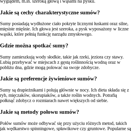
wyglądem, m.in. szeroką głową i wąsami na pysku.
Jakie są cechy charakterystyczne sumów?
Sumy posiadają wydłużone ciało pokryte licznymi łuskami oraz silne,
mięsiste mięśnie. Ich głowa jest szeroka, a pysk wyposażony w liczne
wąsiki, które pełnią funkcję narządu zmysłowego.
Gdzie można spotkać sumy?
Sumy zamieszkują wody słodkie, takie jak rzeki, jeziora czy stawy.
Lubią przebywać w miejscach z gęstą roślinnością wodną oraz w
pobliżu dna, gdzie mogą polować na swoje zdobycze.
Jakie są preferencje żywieniowe sumów?
Sumy są drapieżnikami i polują głównie w nocy. Ich dieta składa się z
ryb, mięczaków, skorupiaków, a także roślin wodnych. Potrafią
połknąć zdobycz o rozmiarach nawet większych od siebie.
Jakie są metody połowu sumów?
Połów sumów może odbywać się przy użyciu różnych metod, takich
jak wędkarstwo spinningowe, spławikowe czy gruntowe. Popularne są