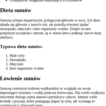
Umiejętność osiągania imponujących rozmiarów
Dieta sumów
Sumy
są rybami drapieżnymi, polującymi głównie w nocy. Ich dieta
składa się głównie z innych ryb, ale potrafią również zjadać
skorupiaki, mięczaki i inne organizmy wodne. Dzięki swoim
potężnym szczękom i zębom, są w stanie łatwo połknąć nawet dużą
zdobycz.
Typowa dieta sumów:
Małe ryby
Skorupiaki
Mięczaki
Inne organizmy wodne
Łowienie sumów
Sumy
są cenionym trofeum wędkarskim ze względu na swoje
imponujące rozmiary i walkę podczas holowania. Dla wielu wędkarzy
złowienie dużego suma stanowi prestiżowy sukces. Istnieje wiele
technik i przynęt, które pomagają złapać tę rybę, ale wymaga to
cierpliwości i doświadczenia.