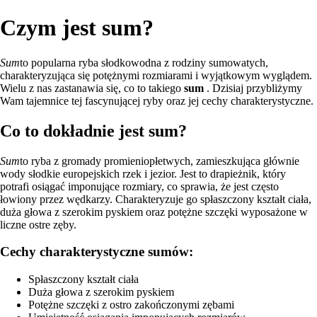
Czym jest sum?
Sum
to popularna ryba słodkowodna z rodziny sumowatych,
charakteryzująca się potężnymi rozmiarami i wyjątkowym wyglądem.
Wielu z nas zastanawia się, co to takiego
sum
. Dzisiaj przybliżymy
Wam tajemnice tej fascynującej ryby oraz jej cechy charakterystyczne.
Co to dokładnie jest sum?
Sum
to ryba z gromady promieniopłetwych, zamieszkująca głównie
wody słodkie europejskich rzek i jezior. Jest to drapieżnik, który
potrafi osiągać imponujące rozmiary, co sprawia, że jest często
łowiony przez wędkarzy. Charakteryzuje go spłaszczony kształt ciała,
duża głowa z szerokim pyskiem oraz potężne szczęki wyposażone w
liczne ostre zęby.
Cechy charakterystyczne sumów:
Spłaszczony kształt ciała
Duża głowa z szerokim pyskiem
Potężne szczęki z ostro zakończonymi zębami