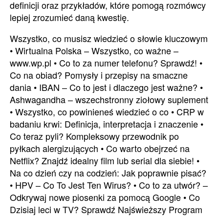
definicji oraz przykładów, które pomogą rozmówcy
lepiej zrozumieć daną kwestię.
Wszystko, co musisz wiedzieć o słowie kluczowym
•
Wirtualna Polska – Wszystko, co ważne –
www.wp.pl
•
Co to za numer telefonu? Sprawdź!
•
Co na obiad? Pomysły i przepisy na smaczne
dania
•
IBAN – Co to jest i dlaczego jest ważne?
•
Ashwagandha – wszechstronny ziołowy suplement
•
Wszystko, co powinieneś wiedzieć o co
•
CRP w
badaniu krwi: Definicja, interpretacja i znaczenie
•
Co teraz pyli? Kompleksowy przewodnik po
pyłkach alergizujących
•
Co warto obejrzeć na
Netflix? Znajdź idealny film lub serial dla siebie!
•
Na co dzień czy na codzień: Jak poprawnie pisać?
•
HPV – Co To Jest Ten Wirus?
•
Co to za utwór? –
Odkrywaj nowe piosenki za pomocą Google
•
Co
Dzisiaj leci w TV? Sprawdź Najświeższy Program