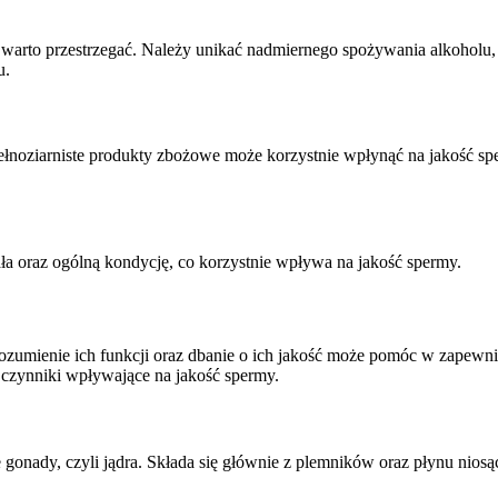
warto przestrzegać. Należy unikać nadmiernego spożywania alkoholu, 
u.
noziarniste produkty zbożowe może korzystnie wpłynąć na jakość spe
a oraz ogólną kondycję, co korzystnie wpływa na jakość spermy.
rozumienie ich funkcji oraz dbanie o ich jakość może pomóc w zapewni
 czynniki wpływające na jakość spermy.
onady, czyli jądra. Składa się głównie z plemników oraz płynu niosąc