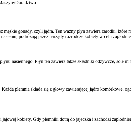
Maszyny
Doradztwo
 męskie gonady, czyli jądra. Ten ważny płyn zawiera zarodki, które m
nasieniu, podróżują przez narządy rozrodcze kobiety w celu zapłodnien
płynu nasiennego. Płyn ten zawiera także składniki odżywcze, sole mi
ka. Każda plemnia składa się z głowy zawierającej jądro komórkowe, o
 jajowej kobiety. Gdy plemniki dotrą do jajeczka i zachodzi zapłodnie