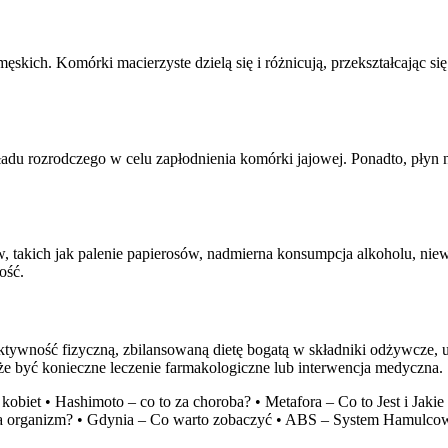
skich. Komórki macierzyste dzielą się i różnicują, przekształcając si
adu rozrodczego w celu zapłodnienia komórki jajowej. Ponadto, płyn
akich jak palenie papierosów, nadmierna konsumpcja alkoholu, niewłaś
ość.
ktywność fizyczną, zbilansowaną dietę bogatą w składniki odżywcze, un
oże być konieczne leczenie farmakologiczne lub interwencja medyczna.
kobiet
•
Hashimoto – co to za choroba?
•
Metafora – Co to Jest i Jak
a organizm?
•
Gdynia – Co warto zobaczyć
•
ABS – System Hamulcow