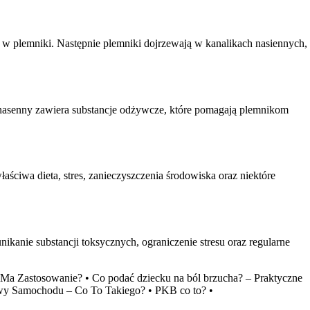
ę w plemniki. Następnie plemniki dojrzewają w kanalikach nasiennych,
 nasenny zawiera substancje odżywcze, które pomagają plemnikom
ciwa dieta, stres, zanieczyszczenia środowiska oraz niektóre
ikanie substancji toksycznych, ograniczenie stresu oraz regularne
ie Ma Zastosowanie?
•
Co podać dziecku na ból brzucha? – Praktyczne
y Samochodu – Co To Takiego?
•
PKB co to?
•