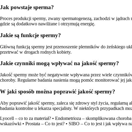
Jak powstaje sperma?
Proces produkcji spermy, zwany spermatogenezą, zachodzi w jądrach mę
gdzie są dodatkowo nawilżane i otrzymują energię.
Jakie są funkcje spermy?
Główną funkcją spermy jest przenoszenie plemników do żeńskiego ukł
przetrwać w drogach rodnych kobiety.
Jakie czynniki mogą wpływać na jakość spermy?
Jakość spermy może być negatywnie wpływana przez wiele czynników, t
choroby. Regularne badania nasienia mogą pomóc monitorować jej jak
W jaki sposób można poprawić jakość spermy?
Aby poprawić jakość spermy, zaleca się zdrowy styl życia, regularną a
badania kontrolne u lekarza specjalisty. W niektórych przypadkach m
Lyocell – co to za materiał?
•
Endometrioza – skomplikowana choroba 
wskazówki
•
Prostata – Co to jest?
•
SIBO – Co to jest i jak wpływa n