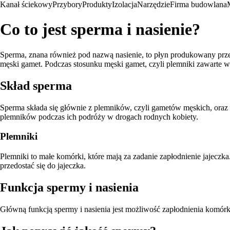
Kanał ściekowy
Przybory
Produkty
Izolacja
Narzędzie
Firma budowlana
Co to jest sperma i nasienie?
Sperma, znana również pod nazwą nasienie, to płyn produkowany przez
męski gamet. Podczas stosunku męski gamet, czyli plemniki zawarte w 
Skład sperma
Sperma składa się głównie z plemników, czyli gametów męskich, oraz 
plemników podczas ich podróży w drogach rodnych kobiety.
Plemniki
Plemniki to małe komórki, które mają za zadanie zapłodnienie jajecz
przedostać się do jajeczka.
Funkcja spermy i nasienia
Główną funkcją spermy i nasienia jest możliwość zapłodnienia komórki