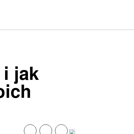
i jak
oich