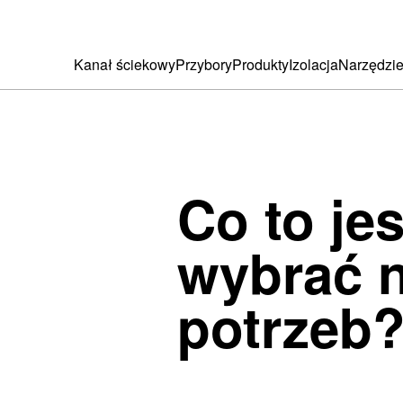
Kanał ściekowy
Przybory
Produkty
Izolacja
Narzędzi
Co to jes
wybrać n
potrzeb