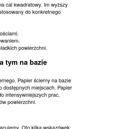
 na cal kwadratowy. Im wyższy
dostosowany do konkretnego
ościami.
rowaniem.
gładkich powierzchni.
a tym na bazie
rnego. Papier ścierny na bazie
dno dostępnych miejscach. Papier
do intensywniejszych prac.
tów powierzchni.
racujemy. Oto kilka wskazówek: