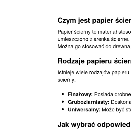
Czym jest papier ście
Papier ścierny to materiał sto
umieszczono ziarenka ścierne.
Można go stosować do drewna, m
Rodzaje papieru ście
Istnieje wiele rodzajów papieru
ścierny:
Posiada drobne 
Finałowy:
Doskonał
Gruboziarniasty:
Może być sto
Uniwersalny:
Jak wybrać odpowiedn