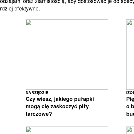
odzajami oraz ziarnistością, aby dostosować je do specy
ardziej efektywne.
NARZĘDZIE
IZO
Czy wiesz, jakiego pułapki
Pi
mogą cię zaskoczyć piły
o 
tarczowe?
bu