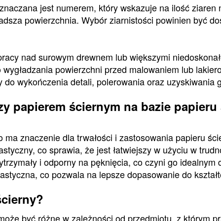
oznaczana jest numerem, który wskazuje na ilość ziaren
ładsza powierzchnia. Wybór ziarnistości powinien być 
 pracy nad surowym drewnem lub większymi niedoskonał
o wygładzania powierzchni przed malowaniem lub lakie
y do wykończenia detali, polerowania oraz uzyskiwania 
zy papierem ściernym na bazie papieru 
ma znaczenie dla trwałości i zastosowania papieru ście
elastyczny, co sprawia, że jest łatwiejszy w użyciu w tru
wytrzymały i odporny na pęknięcia, co czyni go idealnym 
elastyczna, co pozwala na lepsze dopasowanie do kształ
ścierny?
może być różne w zależności od przedmiotu, z którym p