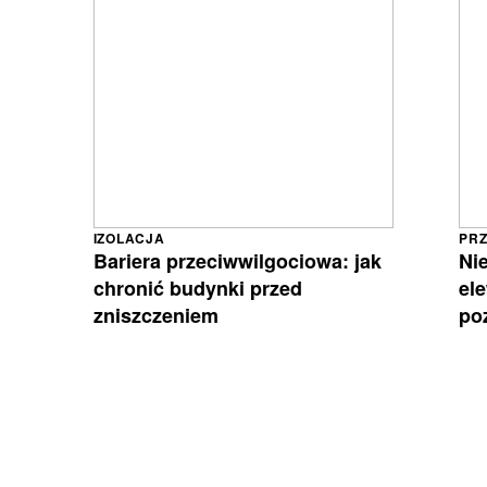
IZOLACJA
PR
Bariera przeciwwilgociowa: jak
Ni
chronić budynki przed
el
zniszczeniem
po