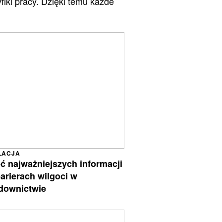
fiki pracy. Dzięki temu każde
LACJA
ęć najważniejszych informacji
barierach wilgoci w
downictwie