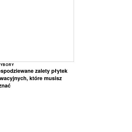
ZYBORY
espodziewane zalety płytek
ewacyjnych, które musisz
znać