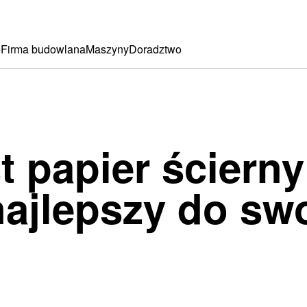
e
Firma budowlana
Maszyny
Doradztwo
t papier ścierny 
ajlepszy do sw
?