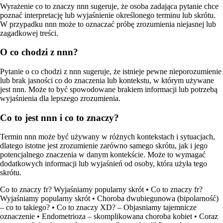
Wyrażenie co to znaczy nnn sugeruje, że osoba zadająca pytanie chce
poznać interpretację lub wyjaśnienie określonego terminu lub skrótu.
W przypadku nnn może to oznaczać próbę zrozumienia niejasnej lub
zagadkowej treści.
O co chodzi z nnn?
Pytanie o co chodzi z nnn sugeruje, że istnieje pewne nieporozumienie
lub brak jasności co do znaczenia lub kontekstu, w którym używane
jest nnn. Może to być spowodowane brakiem informacji lub potrzebą
wyjaśnienia dla lepszego zrozumienia.
Co to jest nnn i co to znaczy?
Termin nnn może być używany w różnych kontekstach i sytuacjach,
dlatego istotne jest zrozumienie zarówno samego skrótu, jak i jego
potencjalnego znaczenia w danym kontekście. Może to wymagać
dodatkowych informacji lub wyjaśnień od osoby, która użyła tego
skrótu.
Co to znaczy fr? Wyjaśniamy popularny skrót
•
Co to znaczy fr?
Wyjaśniamy popularny skrót
•
Choroba dwubiegunowa (bipolarność)
– co to takiego?
•
Co to znaczy XD? – Objasniamy tajemnicze
oznaczenie
•
Endometrioza – skomplikowana choroba kobiet
•
Coraz