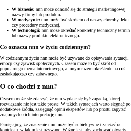
W biznesie:
nnn może odnosić się do strategii marketingowej,
nazwy firmy lub produktu.
W medycynie:
nnn może być skrótem od nazwy choroby, leku
czy procedury medycznej.
W technologii:
nnn może określać konkretny techniczny termin
lub nazwę produktu elektronicznego.
Co oznacza nnn w życiu codziennym?
W codziennym życiu nnn może być używane do opisywania sytuacji,
emocji czy zjawisk społecznych. Czasem może to być skrót od
popularnego mema internetowego, a innym razem określenie na coś
zaskakującego czy zabawnego.
O co chodzi z nnn?
Czasem może się zdarzyć, że nnn wydaje się być zagadką, której
rozwiązanie nie jest takie proste. W takich sytuacjach warto sięgnąć po
dodatkowe źródła, zasięgnąć opinii ekspertów lub po prostu zapytać
znajomych o ich interpretację nnn.
Pamiętajmy, że znaczenie nnn może być subiektywne i zależeć od
kontekstu, w jakim jest używane. Ważne jest, aby zachować otwarty