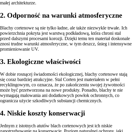
małej architekturze.
2. Odporność na warunki atmosferyczne
Blachy cortenowe są nie tylko ładne, ale także niezwykle trwałe. Ich
powierzchnia pokryta jest warstwą podkładową, która chroni stal
przed dalszymi procesami korozji. Dzięki temu ten materiał doskonale
znosi trudne warunki atmosferyczne, w tym deszcz, śnieg i intensywne
promieniowanie UV.
3. Ekologiczne właściwości
W dobie rosnącej świadomości ekologicznej, blachy cortenowe stają
się coraz bardziej atrakcyjne. Stal Corten jest materiałem w pełni
recyklingowym, co oznacza, że po zakończeniu swojej żywotności
może być przetworzona na nowe produkty. Ponadto, blachy te nie
wymagają malowania ani dodatkowych powłok ochronnych, co
ogranicza użycie szkodliwych substancji chemicznych.
4. Niskie koszty konserwacji
Jednym z istotnych atutów blach cortenowych jest ich niskie
zapotrzebowanie na konserwację. Poziom naturalnej ochrony, jaki