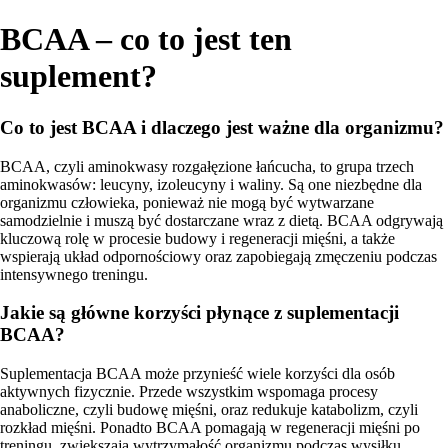
BCAA – co to jest ten
suplement?
Co to jest BCAA i dlaczego jest ważne dla organizmu?
BCAA, czyli aminokwasy rozgałęzione łańcucha, to grupa trzech
aminokwasów: leucyny, izoleucyny i waliny. Są one niezbędne dla
organizmu człowieka, ponieważ nie mogą być wytwarzane
samodzielnie i muszą być dostarczane wraz z dietą. BCAA odgrywają
kluczową rolę w procesie budowy i regeneracji mięśni, a także
wspierają układ odpornościowy oraz zapobiegają zmęczeniu podczas
intensywnego treningu.
Jakie są główne korzyści płynące z suplementacji
BCAA?
Suplementacja BCAA może przynieść wiele korzyści dla osób
aktywnych fizycznie. Przede wszystkim wspomaga procesy
anaboliczne, czyli budowę mięśni, oraz redukuje katabolizm, czyli
rozkład mięśni. Ponadto BCAA pomagają w regeneracji mięśni po
treningu, zwiększają wytrzymałość organizmu podczas wysiłku