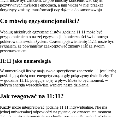
11:11 może być znakiem, że powinniśmy koncentrować się na
pozytywnych myślach i emocjach, a inni widzą w niej przekaz
dotyczący zmiany, transformacji czy dążenia do samorozwoju.
Co mówią egzystencjonaliści?
Według niektórych egzystencjalistów godzina 11:11 może być
przypomnieniem o naszej egzystencji i konieczności świadomego
pokierowania swoim życiem. Czasem pojawienie się 11:11 może być
sygnałem, że powinniśmy zaakceptować zmiany i iść za swoim
przeznaczeniem.
11:11 jako numerologia
W numerologii liczby mają swoje specyficzne znaczenie. 11 jest liczbą
posiadającą dużą moc energetyczną, a gdy połączymy dwie liczby 11
w godzinie 11:11, potęguje to jej wpływ. Może to być moment, w
którym energia wszechświata wspiera nasze działania.
Jak reagować na 11:11?
Każdy może interpretować godzinę 11:11 indywidualnie. Nie ma
jednej uniwersalnej odpowiedzi na pytanie, co oznacza ten moment.
Jednak warto zatrzymać się na chwilę, zastanowić i wsłuchać się w