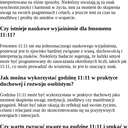
interpretowana na różne sposoby. Niektórzy uważają ją za znak
synchroniczności i harmonii w życiu, inni za moment do skupienia
uwagi na swoich pragnieniach i celach, a jeszcze inni za czas na
modlitwę i prośby do aniołów o wsparcie.
Czy istnieje naukowe wyjaśnienie dla fenomenu
11:11?
Fenomen 11:11 nie ma jednoznacznego naukowego wyjaśnienia,
ponieważ jest to zjawisko bardziej związane z wiarą, duchowością i
interpretacją znaków. Niektórzy badacze sugerują, że ludzki umysł
może być programowany do zauważania określonych liczb, takich jak
11:11, co może prowadzić do wrażenia, że jest to znaczący znak.
Jak można wykorzystać godzinę 11:11 w praktyce
duchowej i rozwoju osobistym?
Godzina 11:11 może być wykorzystana w praktyce duchowej jako
moment skupienia uwagi, medytacji, modlitwy czy manifestacji
pragnień. Może być także okazją do refleksji nad swoim życiem,
celami i relacjami oraz do skoncentrowania się na pozytywnych
energiach i intencjach.
Czy warto zwracać uwagę na godzinę 11:11 i szukać w